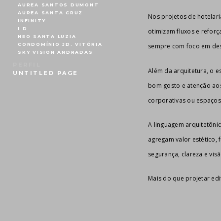
AUREA SANTOS DUMONT
AUREA SANTA CRUZ
Nos projetos de hotelari
INFINITY
I D
otimizam fluxos e refor
NEO SANTA LUZIA
CONDOMÍNIO JD. VITÓRIA
sempre com foco em des
SKY VISION ANDRADAS
PERFIL
Além da arquitetura, o e
UNTITLED PAGE
bom gosto e atenção aos 
corporativas ou espaços
A linguagem arquitetônic
agregam valor estético,
segurança, clareza e vi
Mais do que projetar edi