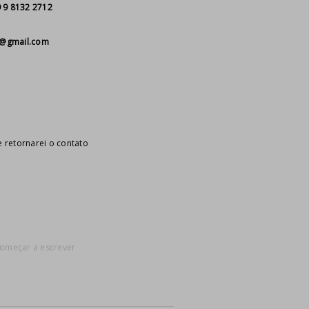
 9 8132 2712
aa@gmail.com
retornarei o contato
começar a escrever