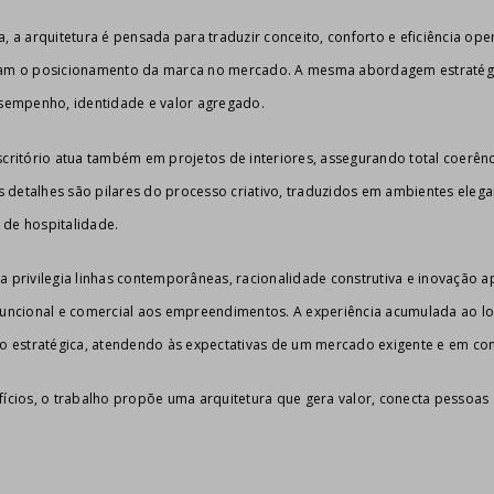
a, a arquitetura é pensada para traduzir conceito, conforto e eficiência o
çam o posicionamento da marca no mercado. A mesma abordagem estratégic
empenho, identidade e valor agregado.
scritório atua também em projetos de interiores, assegurando total coerênc
detalhes são pilares do processo criativo, traduzidos em ambientes elegan
 de hospitalidade.
a privilegia linhas contemporâneas, racionalidade construtiva e inovação a
 funcional e comercial aos empreendimentos. A experiência acumulada ao 
são estratégica, atendendo às expectativas de um mercado exigente e em co
fícios, o trabalho propõe uma arquitetura que gera valor, conecta pessoas 