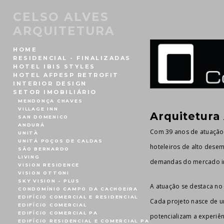
CELSO ALVES
ARQUITETURA
HOME
RESIDENCIAL - FINALIZADAS
HOTEL IBIS STYLES
HOTEL AFPESP RETROFIT
INTERIOR DESIGN
SETOR IMOBILIÁRIO
MENDONÇA CHAVES
VILLAGE INN
Arquitetura
SAN DOMENICO
ANDURÁ
Com 39 anos de atuação 
UNITÀ
UNITÁ POÇOS DE CALDAS
hoteleiros de alto dese
SÃO BERNARDO
LIVING
demandas do mercado imo
VISION RESIDENCE
VISION OTTONI
SKY VISION - PLUS
A atuação se destaca no 
CONDOMÍNIO CAMPO DA CACHOEIRA
EDIFÍCIO COMERCIAL E RESIDENCIAL
Cada projeto nasce de um
EDIFÍCIO COMERCIAL
EDIFÍCIO COMERCIAL PA
potencializam a experiê
EDIFÍCIO RESIDENCIAL E COMERCIAL PA