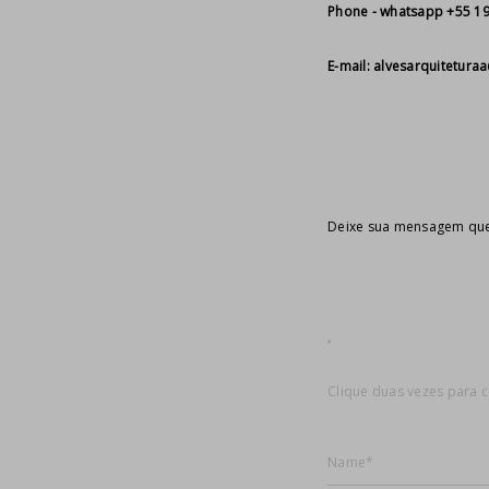
Phone - whatsapp +55 19
E-mail: alvesarquitetur
Deixe sua mensagem que 
​​​​,
Clique duas vezes para 
Name*