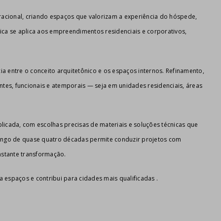
peracional, criando espaços que valorizam a experiência do hóspede,
a se aplica aos empreendimentos residenciais e corporativos,
ia entre o conceito arquitetônico e os espaços internos. Refinamento,
tes, funcionais e atemporais — seja em unidades residenciais, áreas
plicada, com escolhas precisas de materiais e soluções técnicas que
longo de quase quatro décadas permite conduzir projetos com
nstante transformação.
a espaços e contribui para cidades mais qualificadas .