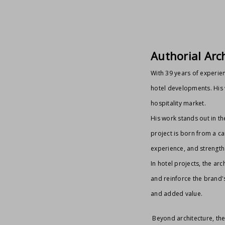
Authorial Arc
With 39 years of experie
hotel developments. His 
hospitality market.
His work stands out in th
project is born from a ca
experience, and strength
In hotel projects, the ar
and reinforce the brand'
and added value.
Beyond architecture, the