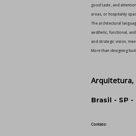
good taste, and attention
areas, or hospitality spa
The architectural languag
aesthetic, functional, a
and strategic vision, me
More than designing buil
Arquitetura,
Brasil - SP 
Contato: