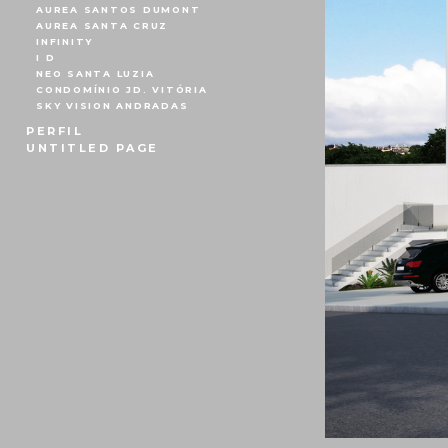
AUREA SANTOS DUMONT
AUREA SANTA CRUZ
INFINITY
I D
NEO SANTA LUZIA
CONDOMÍNIO JD. VITÓRIA
SKY VISION ANDRADAS
PERFIL
UNTITLED PAGE