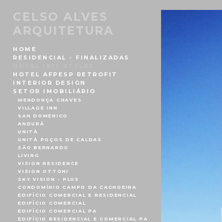
CELSO ALVES
ARQUITETURA
HOME
RESIDENCIAL - FINALIZADAS
HOTEL IBIS STYLES
HOTEL AFPESP RETROFIT
INTERIOR DESIGN
SETOR IMOBILIÁRIO
MENDONÇA CHAVES
VILLAGE INN
SAN DOMENICO
ANDURÁ
UNITÀ
UNITÁ POÇOS DE CALDAS
SÃO BERNARDO
LIVING
VISION RESIDENCE
VISION OTTONI
SKY VISION - PLUS
CONDOMÍNIO CAMPO DA CACHOEIRA
EDIFÍCIO COMERCIAL E RESIDENCIAL
EDIFÍCIO COMERCIAL
EDIFÍCIO COMERCIAL PA
EDIFÍCIO RESIDENCIAL E COMERCIAL PA